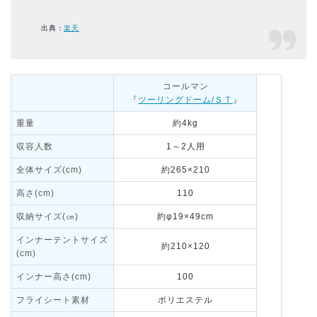
出典：
楽天
コールマン
『
ツーリングドーム/ＳＴ
』
重量
約4kg
収容人数
1～2人用
全体サイズ(cm)
約265×210
高さ(cm)
110
収納サイズ(㎝)
約φ19×49cm
インナーテントサイズ
約210×120
(cm)
インナー高さ(cm)
100
フライシート素材
ポリエステル