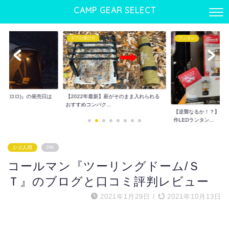
CAMP GEAR SELECT
ランタン
ギアの選び方
】薪がそのまま入れられる
ワンタッチテントおすす
.
でも使える優れもの...
【逆襲なるか！？】コールマン2022年新
作LEDランタン...
1~2人用
PR
コールマン『ツーリングドーム/Ｓ
Ｔ』のブログと口コミ評判レビュー
2021年1月29日
/
2021年10月13日