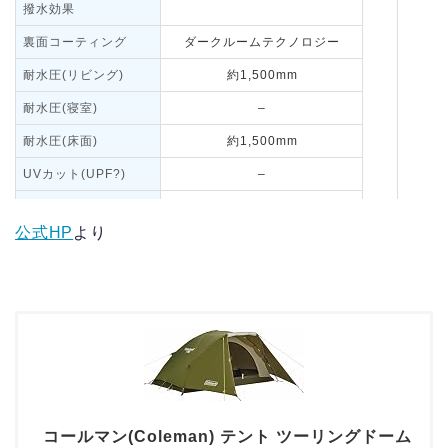
撥水効果
裏面コーティング
ダークルームテクノロジー
耐水圧(リビング)
約1,500mm
耐水圧(寝室)
–
耐水圧(床面)
約1,500mm
UVカット(UPF?)
–
公式HP
フレーム素材
より
FRP
付属品
？
コールマン(Coleman) テント ツーリングドーム