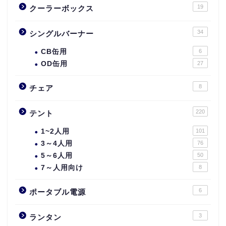
19
クーラーボックス
34
シングルバーナー
CB缶用
6
OD缶用
27
8
チェア
220
テント
1~2人用
101
3～4人用
76
5～6人用
50
7～人用向け
8
6
ポータブル電源
3
ランタン