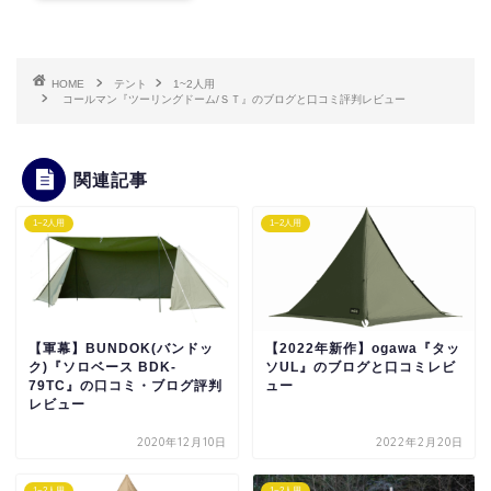
HOME
テント
1~2人用
コールマン『ツーリングドーム/ＳＴ』のブログと口コミ評判レビュー
関連記事
1~2人用
1~2人用
【軍幕】BUNDOK(バンドッ
【2022年新作】ogawa『タッ
ク)『ソロベース BDK-
ソUL』のブログと口コミレビ
79TC』の口コミ・ブログ評判
ュー
レビュー
2020年12月10日
2022年2月20日
1~2人用
1~2人用