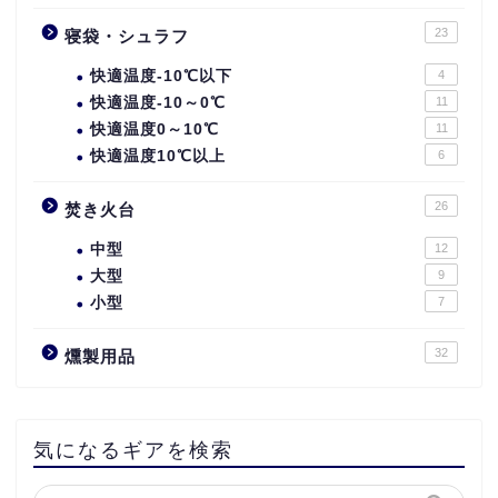
23
寝袋・シュラフ
快適温度-10℃以下
4
快適温度-10～0℃
11
快適温度0～10℃
11
快適温度10℃以上
6
26
焚き火台
中型
12
大型
9
小型
7
32
燻製用品
気になるギアを検索