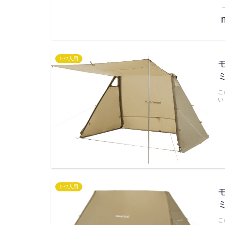
1~2人用
こ
い
1~2人用
こ