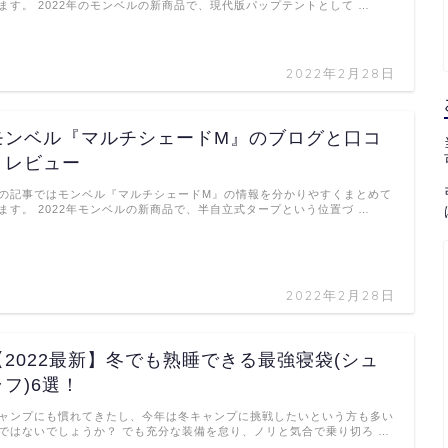
ます。 2022年のモンベルの新商品で、現代版パップテントとして …
2022年2月28日
モンベル『マルチシェードM』のブログと口コ
ミレビュー
の記事ではモンベル『マルチシェードM』の情報を分かりやすくまとめて
ます。 2022年モンベルの新商品で、半自立式タープという位置づ …
2022年2月28日
【2022最新】冬でも熟睡できる最強寝袋(シュ
ラフ)6選！
ャンプにも慣れてきたし、今年は冬キャンプに挑戦したいという方も多い
ではないでしょうか？ でも充分な装備を怠り、ノリと気合で乗り切ろ …