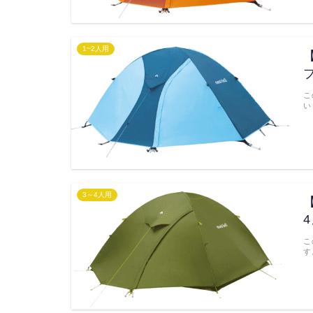
1~2人用
こ
い
3～4人用
こ
す