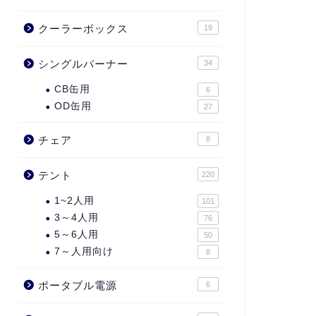
クーラーボックス
19
シングルバーナー
34
CB缶用
6
OD缶用
27
チェア
8
テント
220
1~2人用
101
3～4人用
76
5～6人用
50
7～人用向け
8
ポータブル電源
6