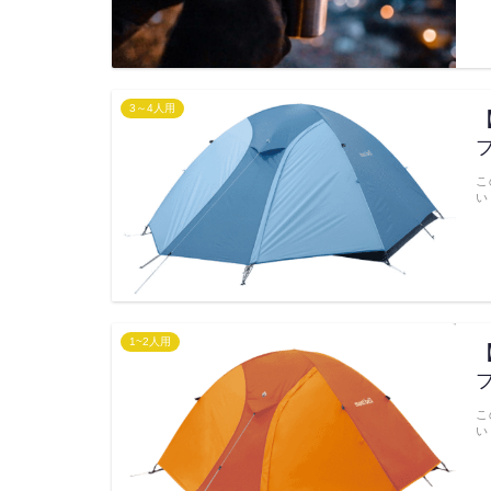
3～4人用
こ
い
1~2人用
こ
い