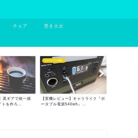
チェア
焚き火台
中型
ギアの選び方
】キャリライク『ポ
【シャキーン！一発展開】鎌倉天幕
2022年og
h』...
『SOLOIST HOM...
サイドシェルタ