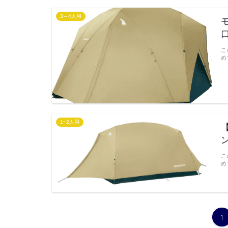
3～4人用
こ
め
1~2人用
こ
め
1