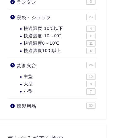
ランタン
3
寝袋・シュラフ
23
快適温度-10℃以下
4
快適温度-10～0℃
11
快適温度0～10℃
11
快適温度10℃以上
6
焚き火台
26
中型
12
大型
9
小型
7
燻製用品
32