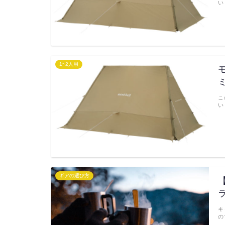
い
1~2人用
こ
い
ギアの選び方
キ
の