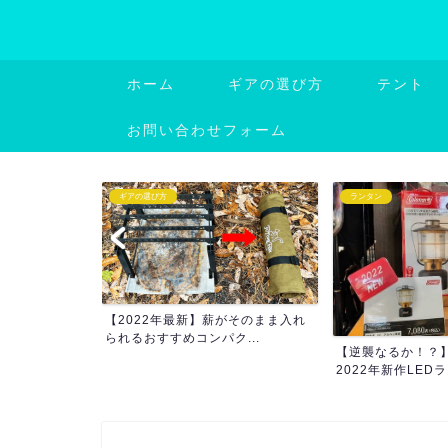
ホーム
ギアの選び方
テント
お問い合わせフォーム
ランタン
ギアの選び方
がそのまま入れ
ワンタッチテント
...
園・海でも使える優れ
【逆襲なるか！？】コールマン
2022年新作LEDランタン...