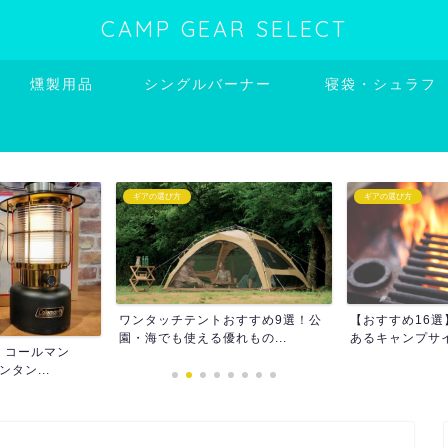
CAMP GEAR SELECT
燻製用品
シングルバーナー
寝袋・シュラフ
ギアの選び方
ポータブル電源
おすすめ9選！公
【おすすめ16選】黒ギアで統一感
【実機レビュー
もの...
あるキャンプサイトを作ろ...
ータブル電源540w