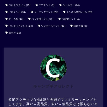
ウルトラライト
(15)
エアテント
(3)
シェルター
(24)
ソロテント
(88)
ツーリングテント
(22)
トンネル型2ルーム
(23)
ドーム型
(44)
パップ風テント
(15)
ベル型テント
(4)
ワンタッチテント
(22)
ワンポールテント
(42)
鎌倉天幕
(3)
黒ギア
(28)
キャンプギアセレクト
超絶アクティブな4歳娘と夫婦でファミリーキャンプを
してます。高い＝高品質、安い＝低品質とは限らないキ