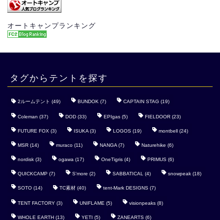
オートキャンプランキング
タグからテントを探す
2ルームテント
(49)
BUNDOK
(7)
CAPTAIN STAG
(19)
Coleman
(37)
DOD
(33)
EPIgas
(5)
FIELDOOR
(23)
FUTURE FOX
(3)
ISUKA
(3)
LOGOS
(19)
montbell
(24)
MSR
(14)
muraco
(11)
NANGA
(7)
Naturehike
(6)
nordisk
(3)
ogawa
(17)
OneTigris
(4)
PRIMUS
(6)
QUICKCAMP
(7)
S'more
(2)
SABBATICAL
(4)
snowpeak
(18)
SOTO
(14)
TC素材
(40)
tent-Mark DESIGNS
(7)
TENT FACTORY
(3)
UNIFLAME
(5)
visionpeaks
(8)
WHOLE EARTH
(13)
YETI
(5)
ZANEARTS
(6)