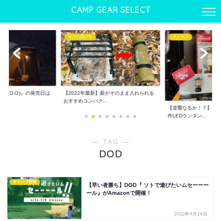
CAMP GEAR SELECT
ギアの選び方
ランタン
LO(ロロ)』の発売日は
【2022年最新】薪がそのまま入れられる
おすすめコンパク...
【逆襲なるか！？】コー
作LEDランタン...
― TAG ―
DOD
キャンプ情報
【早い者勝ち】DOD『 ソトで遊びたいムセーーー
ール』がAmazonで開催！
2022年4月24日