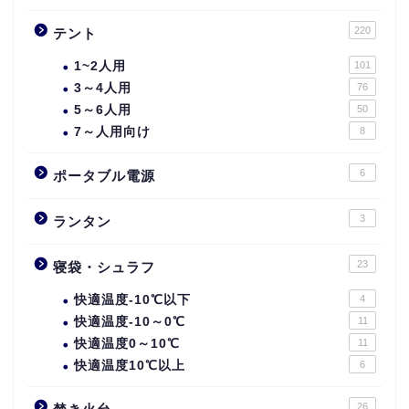
220
テント
1~2人用
101
3～4人用
76
5～6人用
50
7～人用向け
8
6
ポータブル電源
3
ランタン
23
寝袋・シュラフ
快適温度-10℃以下
4
快適温度-10～0℃
11
快適温度0～10℃
11
快適温度10℃以上
6
26