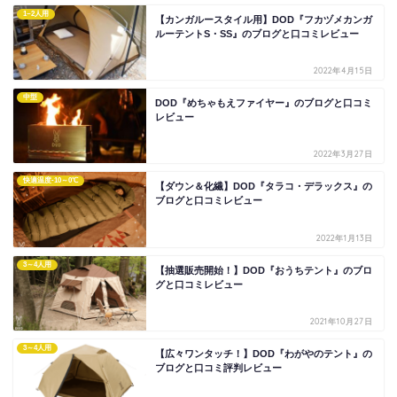
1~2人用
【カンガルースタイル用】DOD『フカヅメカンガ
ルーテントS・SS』のブログと口コミレビュー
2022年4月15日
中型
DOD『めちゃもえファイヤー』のブログと口コミ
レビュー
2022年3月27日
快適温度-10～0℃
【ダウン＆化繊】DOD『タラコ・デラックス』の
ブログと口コミレビュー
2022年1月13日
3～4人用
【抽選販売開始！】DOD『おうちテント』のブロ
グと口コミレビュー
2021年10月27日
3～4人用
【広々ワンタッチ！】DOD『わがやのテント』の
ブログと口コミ評判レビュー