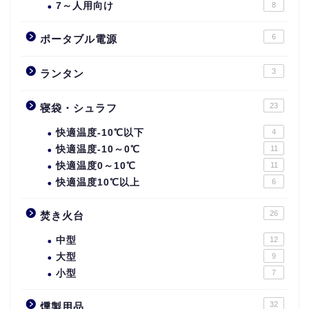
7～人用向け
8
6
ポータブル電源
3
ランタン
23
寝袋・シュラフ
快適温度-10℃以下
4
快適温度-10～0℃
11
快適温度0～10℃
11
快適温度10℃以上
6
26
焚き火台
中型
12
大型
9
小型
7
32
燻製用品