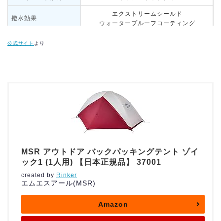
エクストリームシールド
撥水効果
ウォータープルーフコーティング
裏面コーティング
公式サイト
より
耐水圧(リビング)
1,500mm
耐水圧(寝室)
1,500mm
耐水圧(床面)
3,000mm
UVカット(UPF)
フレーム素材
7000シリーズアルミ
MSR アウトドア バックパッキングテント ゾイ
ック1 (1人用) 【日本正規品】 37001
フレーム一式
テント本体
created by
Rinker
レインフライ
エムエスアール(MSR)
付属品
フックステイク8本
ガイコード 4本
Amazon
テンショナー 4個