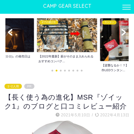
CAMP GEAR SELECT
ランタン
ギアの選び方
】薪がそのまま入れられる
ワンタッチテントおすす
.
でも使える優れもの...
【逆襲なるか！？】コールマン2022年新
作LEDランタン...
1~2人用
PR
【長く使う為の進化】MSR『ゾイッ
ク1』のブログと口コミレビュー紹介
2021年5月10日
/
2022年4月13日