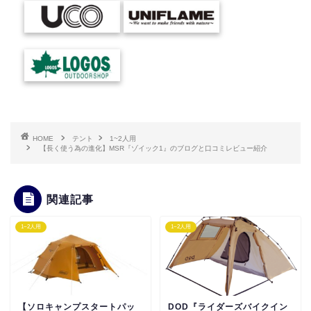
HOME
テント
1~2人用
【長く使う為の進化】MSR『ゾイック1』のブログと口コミレビュー紹介
関連記事
1~2人用
1~2人用
【ソロキャンプスタートパッ
DOD『ライダーズバイクイン