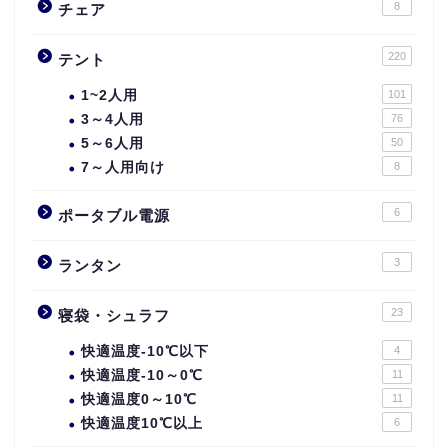
8
チェア
220
テント
1~2人用
101
3～4人用
76
5～6人用
50
7～人用向け
8
6
ポータブル電源
3
ランタン
23
寝袋・シュラフ
快適温度-10℃以下
4
快適温度-10～0℃
11
快適温度0～10℃
11
快適温度10℃以上
6