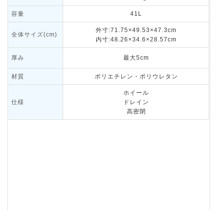
容量
41L
外寸:71.75×49.53×47.3cm
全体サイズ(cm)
内寸:48.26×34.6×28.57cm
厚み
最大5cm
材質
ポリエチレン・ポリウレタン
ホイール
仕様
ドレイン
高密閉