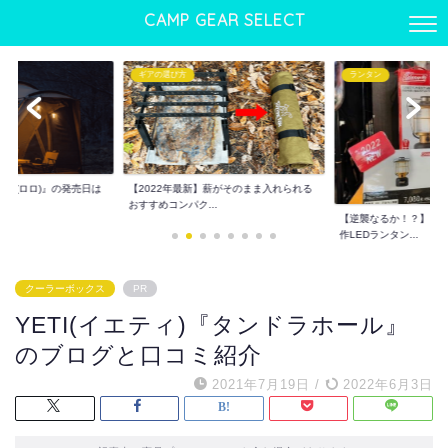
CAMP GEAR SELECT
ランタン
ギアの選び方
】薪がそのまま入れられる
ワンタッチテントおすす
.
でも使える優れもの...
【逆襲なるか！？】コールマン2022年新
作LEDランタン...
クーラーボックス
PR
YETI(イエティ)『タンドラホール』
のブログと口コミ紹介
2021年7月19日
/
2022年6月3日