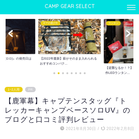
CAMP GEAR SELECT
ランタン
ギアの選び方
】薪がそのまま入れられる
ワンタッチテントおすす
.
でも使える優れもの...
【逆襲なるか！？】コールマン2022年新
作LEDランタン...
1~2人用
PR
【鹿軍幕】キャプテンスタッグ『ト
レッカーキャンプベースソロUV』の
ブログと口コミ評判レビュー
2021年8月30日
/
2022年2月8日