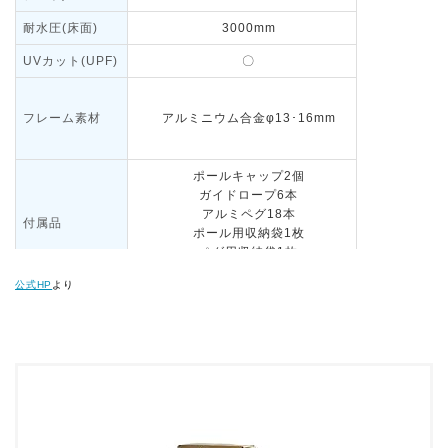
耐水圧(床面)
3000mm
UVカット(UPF)
〇
フレーム素材
アルミニウム合金φ13･16mm
ポールキャップ2個
ガイドロープ6本
アルミペグ18本
付属品
ポール用収納袋1枚
ペグ用収納袋1枚
キャリーバッグ1枚
公式HP
より