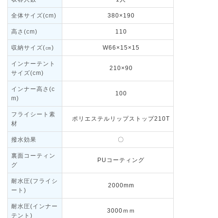
全体サイズ(cm)
380×190
高さ(cm)
110
収納サイズ(㎝)
W66×15×15
インナーテント
210×90
サイズ(cm)
インナー高さ(c
100
m)
フライシート素
ポリエステルリップストップ210T
材
撥水効果
〇
裏面コーティン
PUコーティング
グ
耐水圧(フライシ
2000mm
ート)
耐水圧(インナー
3000ｍｍ
テント)