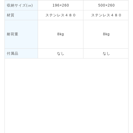
収納サイズ(㎝)
196×260
500×260
材質
ステンレス４８０
ステンレス４８０
耐荷重
8kg
8kg
付属品
なし
なし