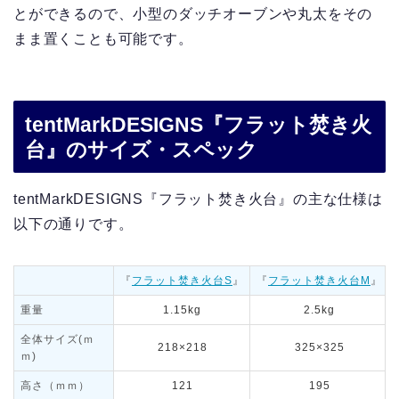
とができるので、小型のダッチオーブンや丸太をその
まま置くことも可能です。
tentMarkDESIGNS『フラット焚き火
台』のサイズ・スペック
tentMarkDESIGNS『フラット焚き火台』の主な仕様は
以下の通りです。
『
フラット焚き火台S
』
『
フラット焚き火台M
』
重量
1.15kg
2.5kg
全体サイズ(ｍ
218×218
325×325
ｍ)
高さ（ｍｍ）
121
195