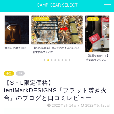
CAMP GEAR SELECT
ランタン
ギアの選び方
】薪がそのまま入れられる
ワンタッチテントおすす
.
でも使える優れもの...
【逆襲なるか！？】コールマン2022年新
作LEDランタン...
中型
PR
【S・L限定価格】
tentMarkDESIGNS『フラット焚き火
台』のブログと口コミレビュー
2022年2月14日
/
2022年5月23日