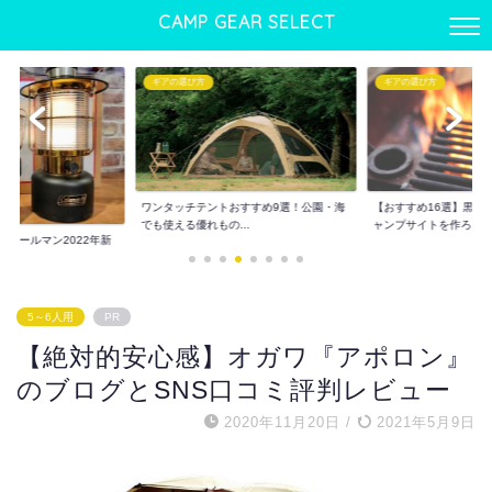
CAMP GEAR SELECT
ギアの選び方
ギアの選び方
ワンタッチテントおすすめ9選！公園・海
【おすすめ16選】黒ギ
でも使える優れもの...
ャンプサイトを作ろ...
】コールマン2022年新
5～6人用
PR
【絶対的安心感】オガワ『アポロン』
のブログとSNS口コミ評判レビュー
2020年11月20日
/
2021年5月9日