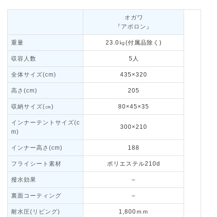
オガワ
『アポロン』
重量
23.0㎏(付属品除く)
収容人数
5人
全体サイズ(cm)
435×320
高さ(cm)
205
収納サイズ(㎝)
80×45×35
インナーテントサイズ(c
300×210
m)
インナー高さ(cm)
188
フライシート素材
ポリエステル210d
撥水効果
–
裏面コーティング
–
耐水圧(リビング)
1,800ｍｍ