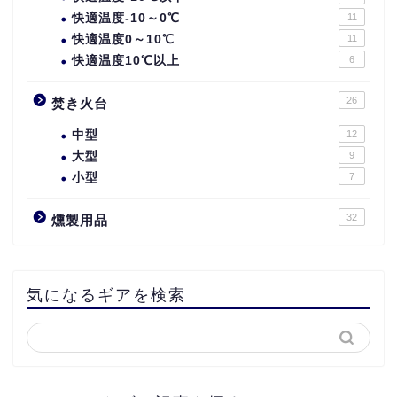
快適温度-10～0℃
11
快適温度0～10℃
11
快適温度10℃以上
6
26
焚き火台
中型
12
大型
9
小型
7
32
燻製用品
気になるギアを検索