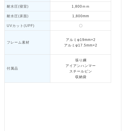
耐水圧(寝室)
1,800ｍｍ
耐水圧(床面)
1,800mm
UVカット(UPF)
〇
アルミφ19mm×2
フレーム素材
アルミφ17.5mm×2
張り綱
アイアンハンマー
付属品
スチールピン
収納袋