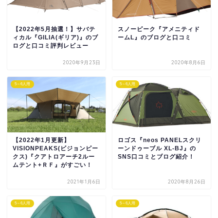
【2022年5月抽選！】サバテ
スノーピーク『アメニティド
ィカル『GILIA(ギリア)』のブ
ームL』のブログと口コミ
ログと口コミ評判レビュー
2020年9月23日
2020年8月6日
5～6人用
5～6人用
【2022年1月更新】
ロゴス『neos PANELスクリ
VISIONPEAKS(ビジョンピー
ーンドゥーブル XL-BJ』の
クス)『クアトロアーチ2ルー
SNS口コミとブログ紹介！
ムテント+ＲＦ』がすごい！
2021年1月6日
2020年8月26日
5～6人用
5～6人用