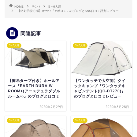
HOME
テント
5～6人用
【絶対的安心感】オガワ『アポロン』のブログとSNS口コミ評判レビュー
関連記事
5～6人用
5～6人用
【簡易タープ付き】ホールア
【ワンタッチで大空間】クイ
ース『EARTH DURA W
ックキャンプ『ワンタッチキ
ROOM+(アースデュラダブル
ャビンテント(QC-DT270)』
ルーム+)』のブログと口コミ
のブログと口コミレビュー
2020年9月29日
2020年8月28日
5～6人用
5～6人用