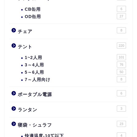
CB缶用
6
OD缶用
27
8
チェア
220
テント
1~2人用
101
3～4人用
76
5～6人用
50
7～人用向け
8
6
ポータブル電源
3
ランタン
23
寝袋・シュラフ
快適温度-10℃以下
4