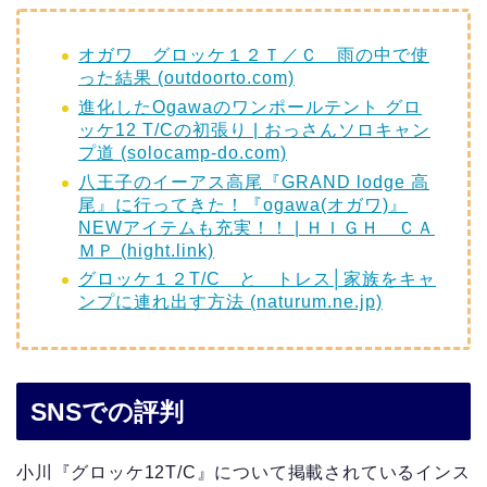
オガワ グロッケ１２Ｔ／Ｃ 雨の中で使
った結果 (outdoorto.com)
進化したOgawaのワンポールテント グロ
ッケ12 T/Cの初張り | おっさんソロキャン
プ道 (solocamp-do.com)
八王子のイーアス高尾『GRAND lodge 高
尾』に行ってきた！『ogawa(オガワ)』
NEWアイテムも充実！！ | ＨＩＧＨ ＣＡ
ＭＰ (hight.link)
グロッケ１２T/C と トレス│家族をキャ
ンプに連れ出す方法 (naturum.ne.jp)
SNSでの評判
小川『グロッケ12T/C』について掲載されているインス