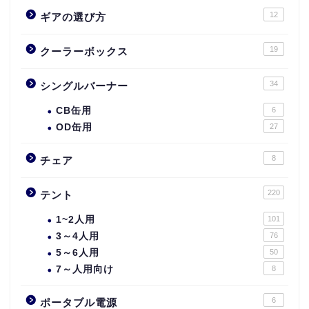
12
ギアの選び方
19
クーラーボックス
34
シングルバーナー
CB缶用
6
OD缶用
27
8
チェア
220
テント
1~2人用
101
3～4人用
76
5～6人用
50
7～人用向け
8
6
ポータブル電源