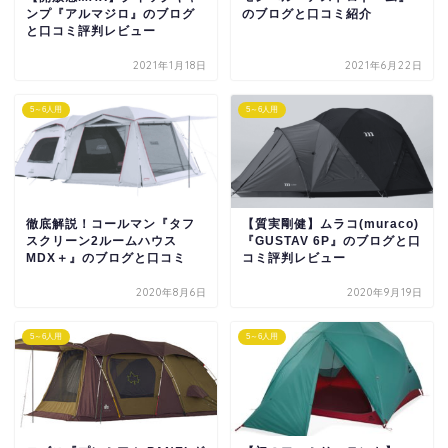
ンプ『アルマジロ』のブログ
のブログと口コミ紹介
と口コミ評判レビュー
2021年1月18日
2021年6月22日
5～6人用
5～6人用
徹底解説！コールマン『タフ
【質実剛健】ムラコ(muraco)
スクリーン2ルームハウス
『GUSTAV 6P』のブログと口
MDX＋』のブログと口コミ
コミ評判レビュー
2020年8月6日
2020年9月19日
5～6人用
5～6人用