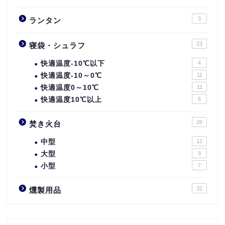
3
ランタン
23
寝袋・シュラフ
快適温度-10℃以下
4
快適温度-10～0℃
11
快適温度0～10℃
11
快適温度10℃以上
6
26
焚き火台
中型
12
大型
9
小型
7
32
燻製用品