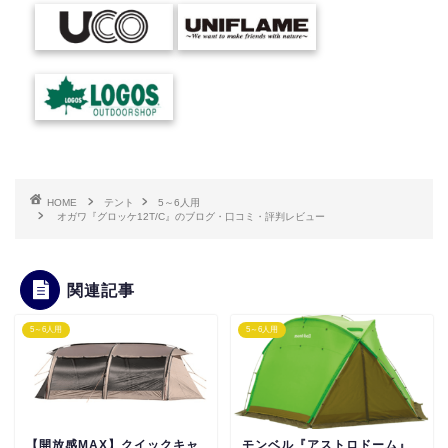
HOME
テント
5～6人用
オガワ『グロッケ12T/C』のブログ・口コミ・評判レビュー
関連記事
5～6人用
5～6人用
【開放感MAX】クイックキャ
モンベル『アストロドーム』