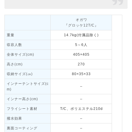
オガワ
『グロッケ12T/C』
重量
14.7kg(付属品除く)
収容人数
5～6人
全体サイズ(cm)
405×405
高さ(cm)
270
収納サイズ(㎝)
80×35×33
インナーテントサイズ(c
–
m)
インナー高さ(cm)
–
フライシート素材
T/C、ポリエステル210d
撥水効果
–
裏面コーティング
–