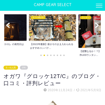
CAMP GEAR SELECT
ランタン
ギアの選び方
】薪がそのまま入れられる
ワンタッチテントおすす
.
でも使える優れもの...
【逆襲なるか！？】コールマン2022年新
作LEDランタン...
5～6人用
PR
オガワ『グロッケ12T/C』のブログ・
口コミ・評判レビュー
2020年11月24日
/
2021年5月9日