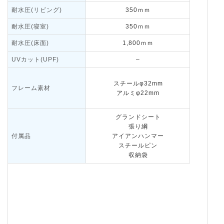
耐水圧(リビング)
350ｍｍ
耐水圧(寝室)
350ｍｍ
耐水圧(床面)
1,800ｍｍ
UVカット(UPF)
–
スチールφ32mm
フレーム素材
アルミφ22mm
グランドシート
張り綱
付属品
アイアンハンマー
スチールピン
収納袋