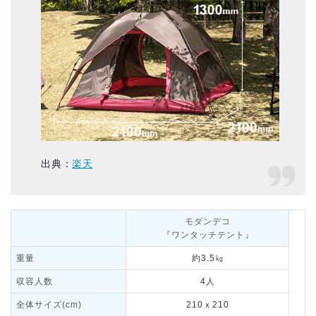
出典：
楽天
モダンデコ
『ワンタッチテント』
重量
約3.5㎏
収容人数
4人
全体サイズ(cm)
210ｘ210