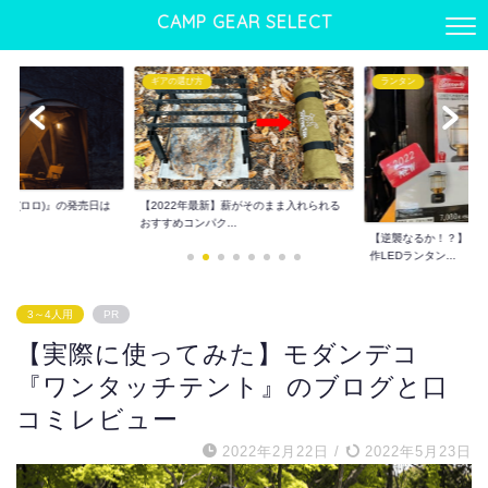
CAMP GEAR SELECT
ランタン
ギアの選び方
】薪がそのまま入れられる
ワンタッチテントおすす
.
でも使える優れもの...
【逆襲なるか！？】コールマン2022年新
作LEDランタン...
3～4人用
PR
【実際に使ってみた】モダンデコ
『ワンタッチテント』のブログと口
コミレビュー
2022年2月22日
/
2022年5月23日