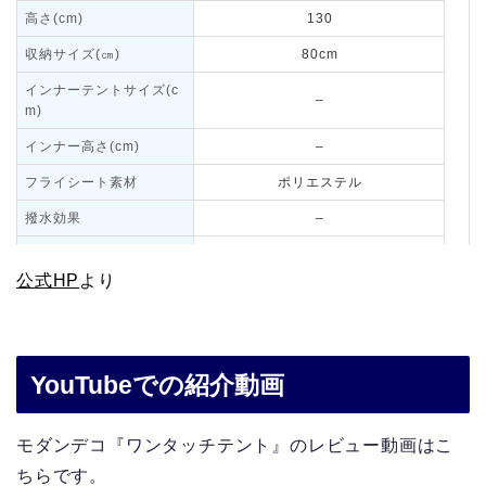
高さ(cm)
130
収納サイズ(㎝)
80cm
インナーテントサイズ(c
–
m)
インナー高さ(cm)
–
フライシート素材
ポリエステル
撥水効果
–
コーティング
–
公式HP
より
耐水圧(リビング)
2000mm
耐水圧(寝室)
–
耐水圧(床面)
–
YouTubeでの紹介動画
UVカット(UPF)
UPF50+
モダンデコ『ワンタッチテント』のレビュー動画はこ
フレーム素材
グラスファイバー
ちらです。