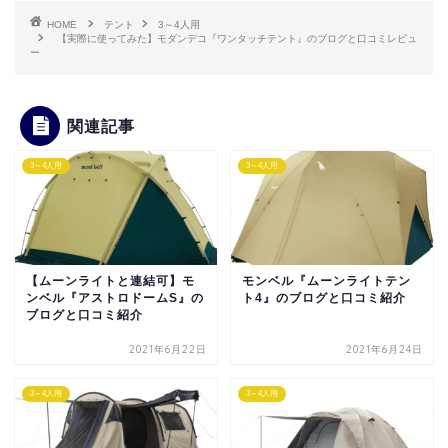
HOME
テント
3～4人用
【実際に使ってみた】モダンデコ『ワンタッチテント』のブログと口コミレビュ
ー
関連記事
3～4人用
3～4人用
【ムーンライトと連結可】モ
モンベル『ムーンライトテン
ンベル『アストロドームS』の
ト4』のブログと口コミ紹介
ブログと口コミ紹介
2021年6月22日
2021年6月24日
3～4人用
3～4人用