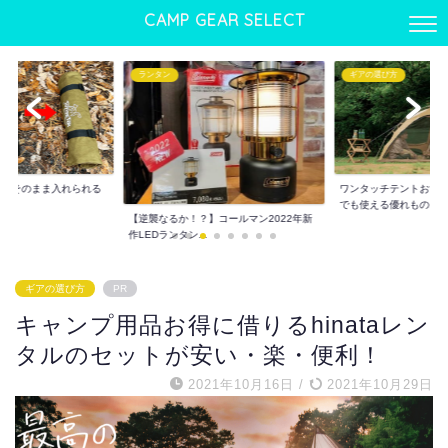
CAMP GEAR SELECT
ランタン
ギアの選び方
】薪がそのまま入れられる
ワンタッチテントおすす
.
でも使える優れもの...
【逆襲なるか！？】コールマン2022年新
作LEDランタン...
ギアの選び方
PR
キャンプ用品お得に借りるhinataレン
タルのセットが安い・楽・便利！
2021年10月16日
/
2021年10月29日