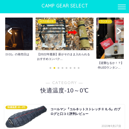
CAMP GEAR SELECT
ギアの選び方
ランタン
LO(ロロ)』の発売日は
【2022年最新】薪がそのまま入れられる
おすすめコンパク...
【逆襲なるか！？】コー
作LEDランタン...
― CATEGORY ―
快適温度-10～0℃
快適温度-10～0℃
コールマン『コルネットストレッチⅡ /L-5』のブ
ログと口コミ評判レビュー
2020年9月27日