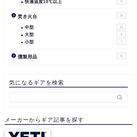
快適温度10℃以上
6
26
焚き火台
中型
12
大型
9
小型
7
32
燻製用品
気になるギアを検索
メーカーからギア記事を探す