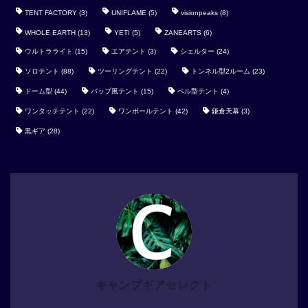
TENT FACTORY
(3)
UNIFLAME
(5)
visionpeaks
(8)
WHOLE EARTH
(13)
YETI
(5)
ZANEARTS
(6)
ウルトラライト
(15)
エアテント
(3)
シェルター
(24)
ソロテント
(88)
ツーリングテント
(22)
トンネル型2ルーム
(23)
ドーム型
(44)
パップ風テント
(15)
ベル型テント
(4)
ワンタッチテント
(22)
ワンポールテント
(42)
鎌倉天幕
(3)
黒ギア
(28)
キャンプギアセレクト