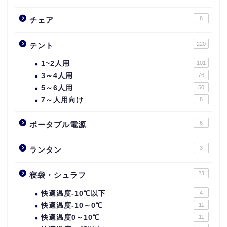
8
チェア
220
テント
1~2人用
101
3～4人用
76
5～6人用
50
7～人用向け
8
6
ポータブル電源
3
ランタン
23
寝袋・シュラフ
快適温度-10℃以下
4
快適温度-10～0℃
11
快適温度0～10℃
11