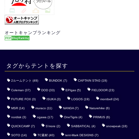
オートキャンプランキング
タグからテントを探す
2ルームテント
(49)
BUNDOK
(7)
CAPTAIN STAG
(19)
Coleman
(37)
DOD
(33)
EPIgas
(5)
FIELDOOR
(23)
FUTURE FOX
(3)
ISUKA
(3)
LOGOS
(19)
montbell
(24)
MSR
(14)
muraco
(11)
NANGA
(7)
Naturehike
(6)
nordisk
(3)
ogawa
(17)
OneTigris
(4)
PRIMUS
(6)
QUICKCAMP
(7)
S'more
(2)
SABBATICAL
(4)
snowpeak
(18)
SOTO
(14)
TC素材
(40)
tent-Mark DESIGNS
(7)