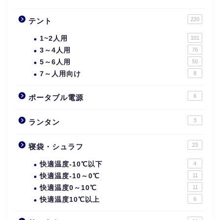
220
テント
1~2人用
101
3～4人用
76
5～6人用
50
7～人用向け
8
6
ポータブル電源
3
ランタン
23
寝袋・シュラフ
快適温度-10℃以下
4
快適温度-10～0℃
11
快適温度0～10℃
11
快適温度10℃以上
6