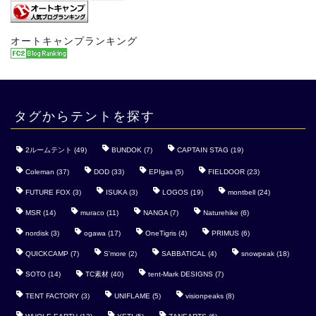
オートキャンプランキング
タグからテントを探す
2ルームテント
(49)
BUNDOK
(7)
CAPTAIN STAG
(19)
Coleman
(37)
DOD
(33)
EPIgas
(5)
FIELDOOR
(23)
FUTURE FOX
(3)
ISUKA
(3)
LOGOS
(19)
montbell
(24)
MSR
(14)
muraco
(11)
NANGA
(7)
Naturehike
(6)
nordisk
(3)
ogawa
(17)
OneTigris
(4)
PRIMUS
(6)
QUICKCAMP
(7)
S'more
(2)
SABBATICAL
(4)
snowpeak
(18)
SOTO
(14)
TC素材
(40)
tent-Mark DESIGNS
(7)
TENT FACTORY
(3)
UNIFLAME
(5)
visionpeaks
(8)