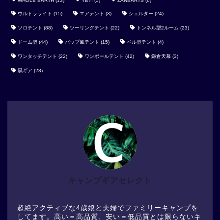
WHOLE EARTH
(13)
YETI
(5)
ZANEARTS
(6)
ウルトラライト
(15)
エアテント
(3)
シェルター
(24)
ソロテント
(88)
ツーリングテント
(22)
トンネル型2ルーム
(23)
ドーム型
(44)
パップ風テント
(15)
ベル型テント
(4)
ワンタッチテント
(22)
ワンポールテント
(42)
鎌倉天幕
(3)
黒ギア
(28)
キャンプギアセレクト
超絶アクティブな4歳娘と夫婦でファミリーキャンプを
してます。高い＝高品質、安い＝低品質とは限らないキ