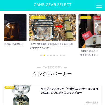
CAMP GEAR SELECT
ギアの選び方
ランタン
LO(ロロ)』の発売日は
【2022年最新】薪がそのまま入れられる
おすすめコンパク...
【逆襲なるか！？】コー
作LEDランタン...
― CATEGORY ―
シングルバーナー
OD缶用
キャプテンスタッグ『小型ガスバーナーコンロ M-
7901E』のブログと口コミレビュー
2021年4月9日